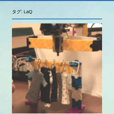
タグ:
LaQ