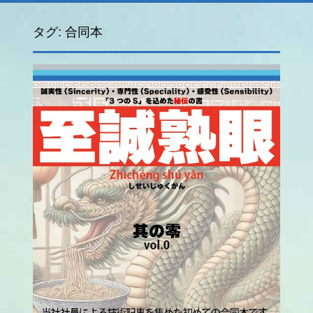
タグ:
合同本