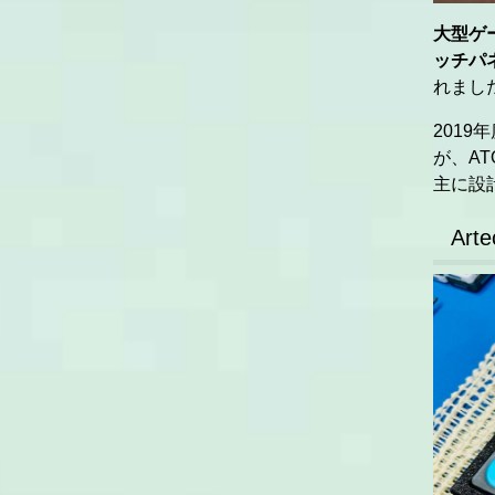
大型ゲ
ッチパ
れまし
2019
が、A
主に設
Arte