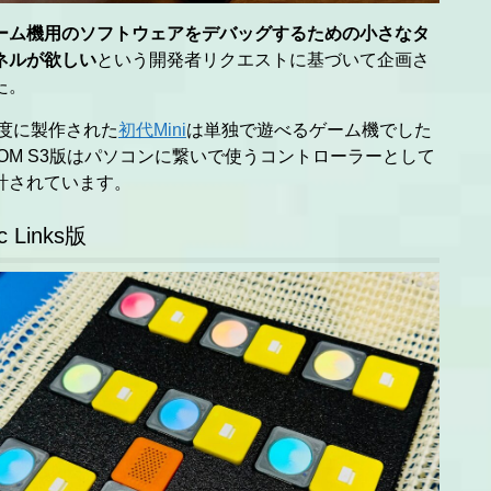
ーム機用のソフトウェアをデバッグするための小さなタ
ネルが欲しい
という開発者リクエストに基づいて企画さ
た。
年度に製作された
初代Mini
は単独で遊べるゲーム機でした
TOM S3版はパソコンに繋いで使うコントローラーとして
計されています。
c Links版