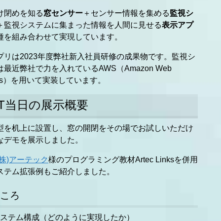
け閉めを知る
窓センサー
＋センサー情報を集める
監視シ
＋監視システムに集まった情報を人間に見せる
表示アプ
種を組み合わせて実現しています。
プリは2023年度弊社新入社員研修の成果物です。監視シ
最近弊社で力を入れているAWS（Amazon Web
ices）を用いて実装しています。
FT当日の展示概要
型を机上に設置し、窓の開閉をその場でお試しいただけ
なデモを展示しました。
(株)アーテック
様のプログラミング教材Artec Linksを併用
ステム拡張例もご紹介しました。
ころ
ステム構成（どのように実現したか）