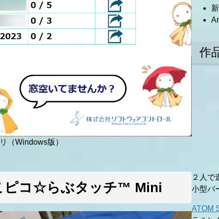
新
A
作
（Windows版）
２人で
ピコ☆らぶタッチ™ Mini
小型バ
ATOM 