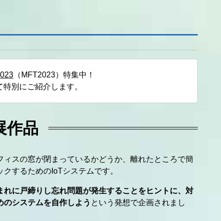
2023
（MFT2023）特集中！
して特別にご紹介します。
出展作品
フィスの窓が閉まっているかどうか、離れたところで簡
ックするためのIoTシステムです。
まれに戸締りし忘れ問題が
発生することをヒントに
、対
めのシステムを自作しよう
という発想で企画されまし