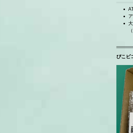
A
ア
大
（
ぴこピ