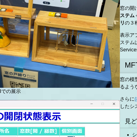
窓の開
ステム
リ
の３
表示ア
ステムは
Serv
M
窓の模
るよう
23での展示
さらに
したシ
見ど
シ