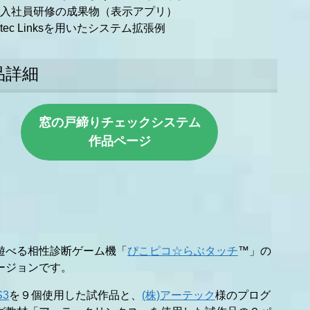
入社員研修の成果物（表示アプリ）
rtec Linksを用いたシステム拡張例
品詳細
窓の戸締りチェックシステム
作品ページ
遊べる相性診断ゲーム機「
ぴこピコ☆らぶタッチ
™」の
ージョンです。
S3
を９個使用した試作品と、
(株)アーテック
様のプログ