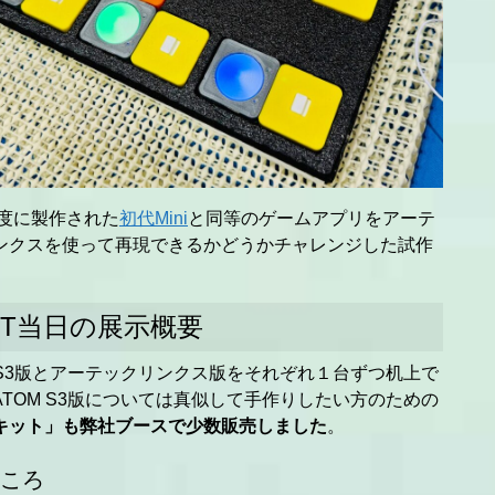
年度に製作された
初代Mini
と同等のゲームアプリをアーテ
ンクスを使って再現できるかどうかチャレンジした試作
。
FT当日の展示概要
M S3版とアーテックリンクス版をそれぞれ１台ずつ机上で
ATOM S3版については真似して手作りしたい方のための
キット」も弊社ブースで少数販売しました
。
ころ