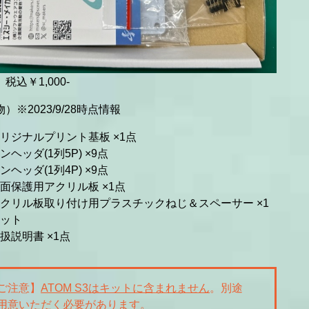
税込￥1,000-
）※2023/9/28時点情報
リジナルプリント基板 ×1点
ンヘッダ(1列5P) ×9点
ンヘッダ(1列4P) ×9点
面保護用アクリル板 ×1点
クリル板取り付け用プラスチックねじ＆スペーサー ×1
ット
扱説明書 ×1点
ご注意】
ATOM S3はキットに含まれません
。別途
用意いただく必要があります。