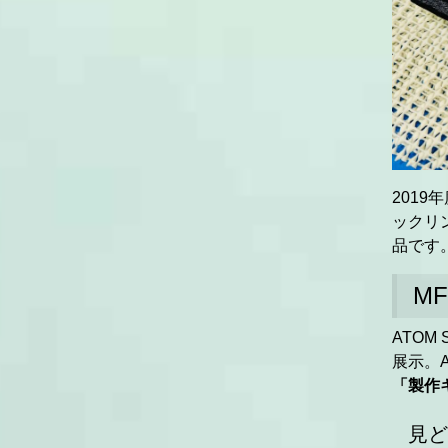
2019
ックリ
品です
M
ATO
展示。
「製作
見ど