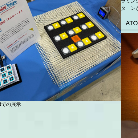
ラミン
ターン
AT
23での展示