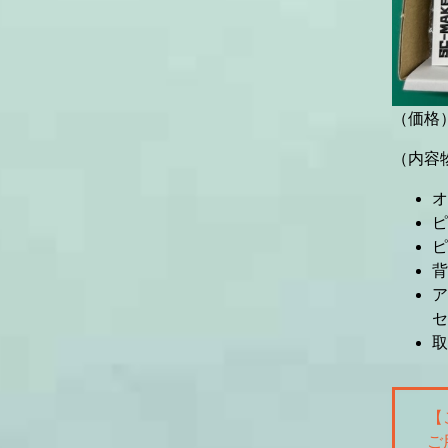
（価格）
（内容物
オ
ピ
ピ
背
ア
セ
取
【
ご