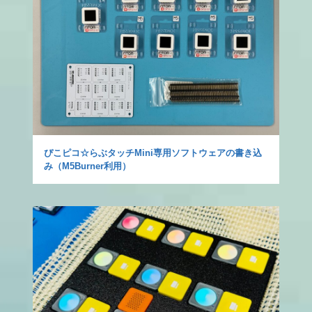
ぴこピコ☆らぶタッチMini専用ソフトウェアの書き込
み（M5Burner利用）